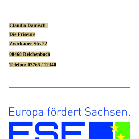
Claudia Damisch
Die Friseure
Zwickauer Str. 22
08468 Reichenbach
Telefon: 03765 / 12340