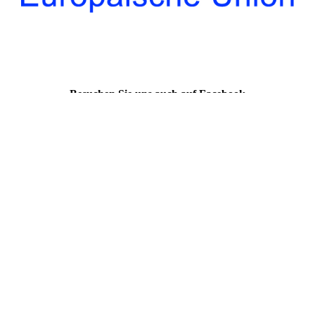
Besuchen Sie uns auch auf Facebook
Gutscheine
erhältlich über
^ Kontaktformular
^ Stadtgutschein Reichenbach